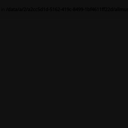
 in
/data/a/2/a2cc5d1d-5162-419c-8499-1bf4611ff22d/allmu
ke prebieha plánova
ánka bude čoskoro dostupná.
Ďakujeme vám za vašu trpezliv