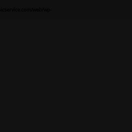
sicservice.com/web/wp-
ná údržba
osť!