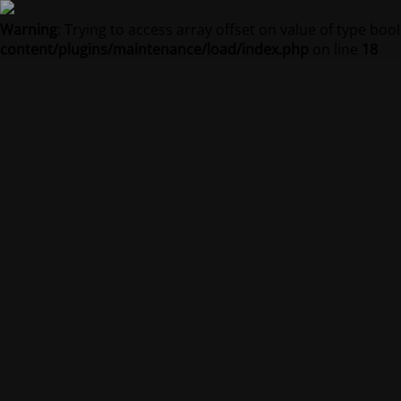
Warning
: Trying to access array offset on value of type bool
content/plugins/maintenance/load/index.php
on line
18
Na strán
Str