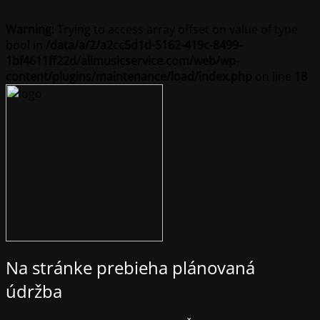
Warning
: Trying to access array offset on value of type
bool in
/data/a/2/a2cc5d1d-5162-419c-8499-
1bf4611ff22d/allmusicservice.com/web/wp-
content/plugins/maintenance/load/index.php
on line
18
Na stránke prebieha plánovaná
údržba