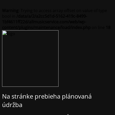
Warning
: Trying to access array offset on value of type
bool in
/data/a/2/a2cc5d1d-5162-419c-8499-
1bf4611ff22d/allmusicservice.com/web/wp-
content/plugins/maintenance/load/index.php
on line
18
Na stránke prebieha plánovaná
údržba