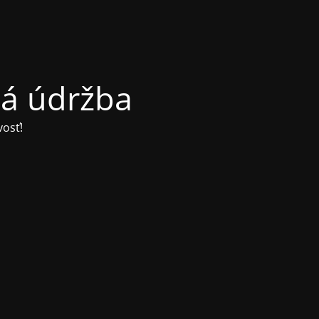
ná údržba
osť!