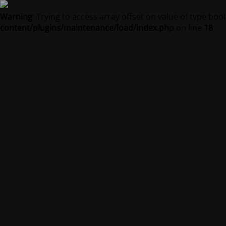
Warning
: Trying to access array offset on value of type bool
content/plugins/maintenance/load/index.php
on line
18