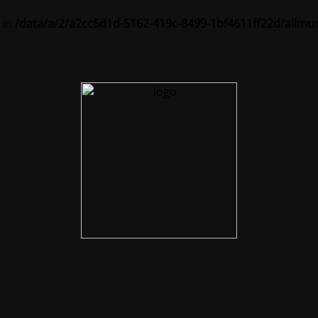
 in
/data/a/2/a2cc5d1d-5162-419c-8499-1bf4611ff22d/allmu