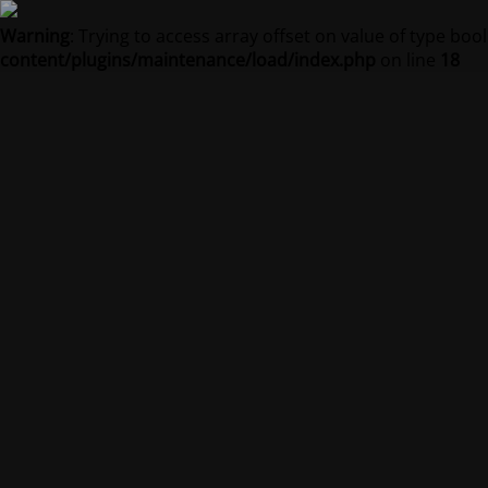
Warning
: Trying to access array offset on value of type bool
content/plugins/maintenance/load/index.php
on line
18
Na strán
Str