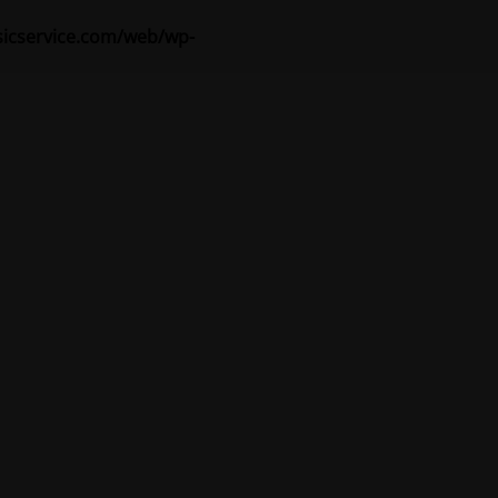
sicservice.com/web/wp-
ná údržba
osť!