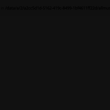
 in
/data/a/2/a2cc5d1d-5162-419c-8499-1bf4611ff22d/allmu
ke prebieha plánova
ánka bude čoskoro dostupná.
Ďakujeme vám za vašu trpezliv